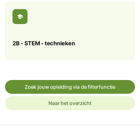
school
2B - STEM - technieken
Zoek jouw opleiding via de filterfunctie
Naar het overzicht