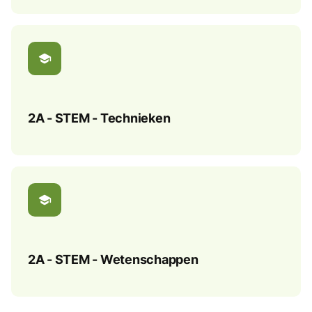
school
2A - STEM - Technieken
school
2A - STEM - Wetenschappen