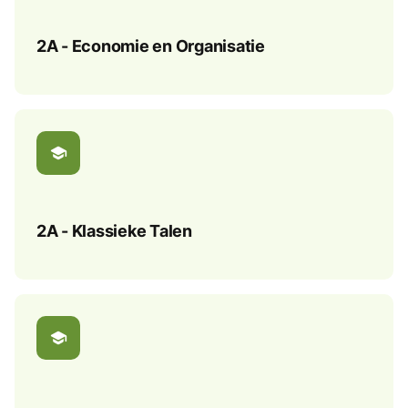
2A - Economie en Organisatie
school
2A - Klassieke Talen
school