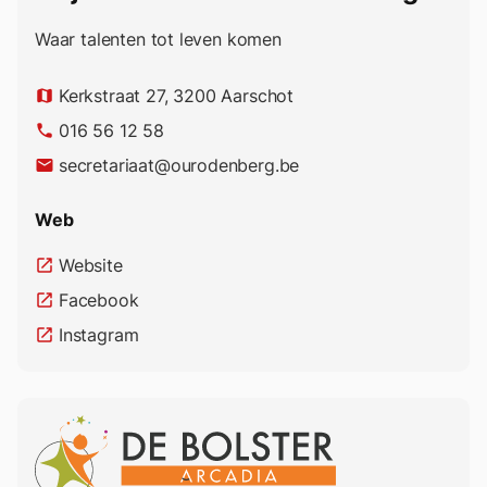
Waar talenten tot leven komen
Kerkstraat 27, 3200 Aarschot
map
016 56 12 58
phone
secretariaat@ourodenberg.be
email
Web
Website
open_in_new
Facebook
open_in_new
Instagram
open_in_new