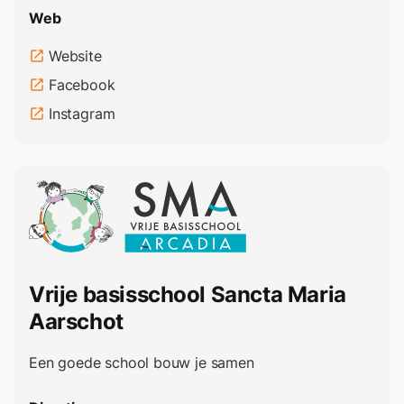
Web
Website
open_in_new
Facebook
open_in_new
Instagram
open_in_new
Vrije basisschool Sancta Maria
Aarschot
Een goede school bouw je samen