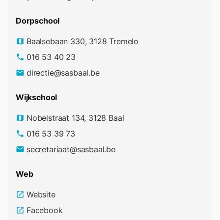
Dorpschool
Baalsebaan 330, 3128 Tremelo
map
016 53 40 23
phone
directie@sasbaal.be
email
Wijkschool
Nobelstraat 134, 3128 Baal
map
016 53 39 73
phone
secretariaat@sasbaal.be
email
Web
Website
open_in_new
Facebook
open_in_new