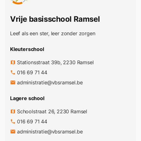
Vrije basisschool Ramsel
Leef als een ster, leer zonder zorgen
Kleuterschool
Stationsstraat 39b, 2230 Ramsel
map
016 69 71 44
phone
administratie@vbsramsel.be
email
Lagere school
Schoolstraat 26, 2230 Ramsel
map
016 69 71 44
phone
administratie@vbsramsel.be
email