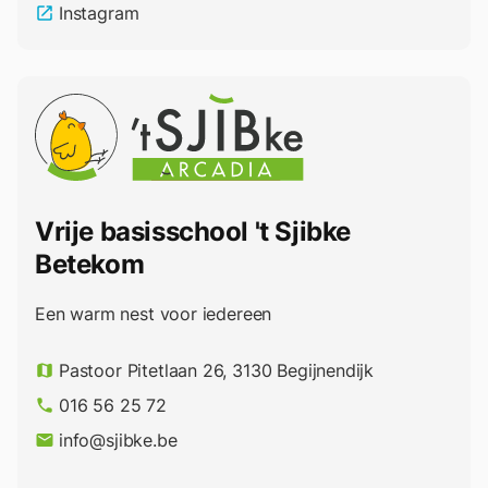
Instagram
open_in_new
Vrije basisschool 't Sjibke
Betekom
Een warm nest voor iedereen
Pastoor Pitetlaan 26, 3130 Begijnendijk
map
016 56 25 72
phone
info@sjibke.be
email