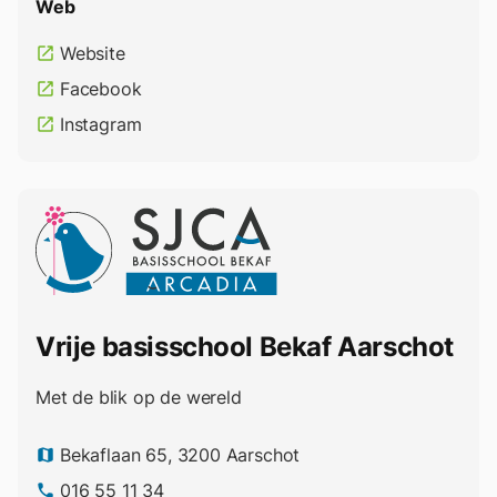
Web
Website
open_in_new
Facebook
open_in_new
Instagram
open_in_new
Vrije basisschool Bekaf Aarschot
Met de blik op de wereld
Bekaflaan 65, 3200 Aarschot
map
016 55 11 34
phone