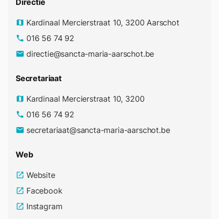
Directie
Kardinaal Mercierstraat 10, 3200 Aarschot
map
016 56 74 92
phone
directie@sancta-maria-aarschot.be
email
Secretariaat
Kardinaal Mercierstraat 10, 3200
map
016 56 74 92
phone
secretariaat@sancta-maria-aarschot.be
email
Web
Website
open_in_new
Facebook
open_in_new
Instagram
open_in_new