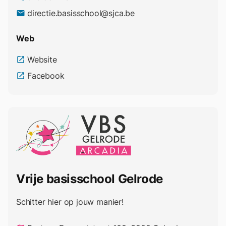
directie.basisschool@sjca.be
email
Web
Website
open_in_new
Facebook
open_in_new
Vrije basisschool Gelrode
Schitter hier op jouw manier!