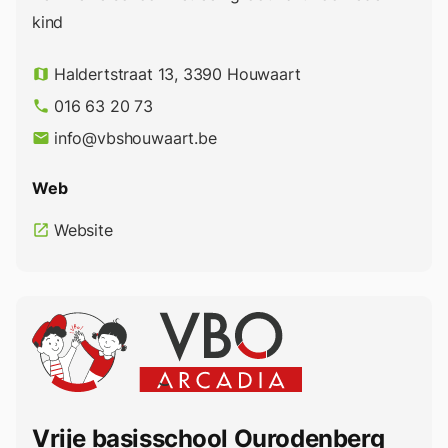
kind
Haldertstraat 13, 3390 Houwaart
map
016 63 20 73
phone
info@vbshouwaart.be
email
Web
Website
open_in_new
Vrije basisschool Ourodenberg