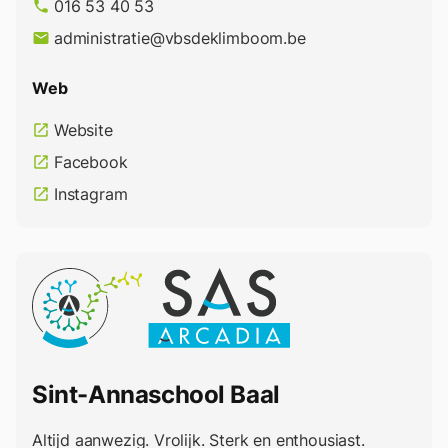
016 53 40 53
phone
administratie@vbsdeklimboom.be
email
Web
Website
open_in_new
Facebook
open_in_new
Instagram
open_in_new
Sint-Annaschool Baal
Altijd aanwezig. Vrolijk. Sterk en enthousiast.