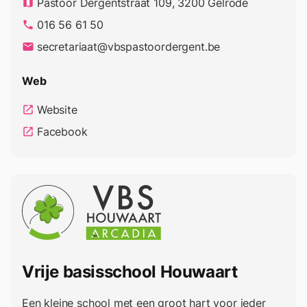
Pastoor Dergentstraat 109, 3200 Gelrode
map
016 56 61 50
phone
secretariaat@vbspastoordergent.be
email
Web
Website
open_in_new
Facebook
open_in_new
Vrije basisschool Houwaart
Een kleine school met een groot hart voor ieder