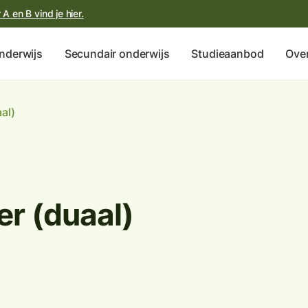
A en B vind je hier.
nderwijs
Secundair onderwijs
Studieaanbod
Over
al)
r (duaal)