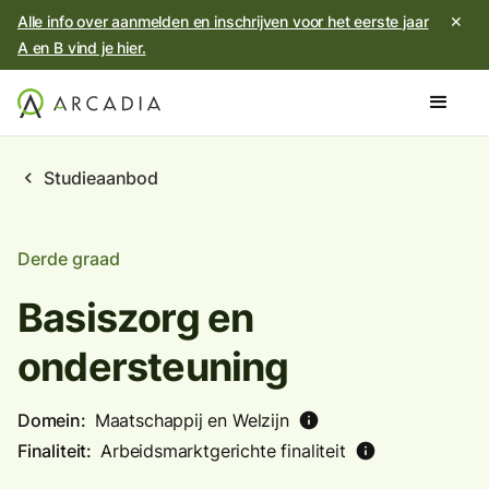
Alle info over aanmelden en inschrijven voor het eerste jaar
✕
A en B vind je hier.
chevron_left
Studieaanbod
Derde graad
Basiszorg en
ondersteuning
Domein:
Maatschappij en Welzijn
info
Finaliteit:
Arbeidsmarktgerichte finaliteit
info