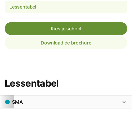
Lessentabel
Kies je school
Download de brochure
Lessentabel
SMA
expand_more