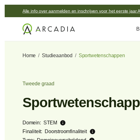
Alle info over aanmelden en inschrijven voor het eerste jaar A 
B
Home
/
Studieaanbod
/
Sportwetenschappen
Tweede graad
Sportwetenschap
info
Domein:
STEM
info
Finaliteit:
Doorstroomfinaliteit