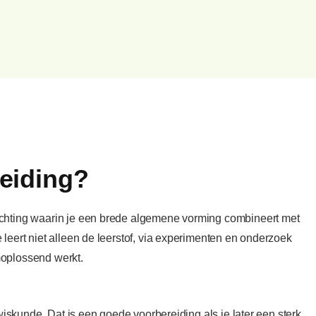
leiding?
ichting waarin je een brede algemene vorming combineert met
 leert niet alleen de leerstof, via experimenten en onderzoek
moplossend werkt.
 wiskunde. Dat is een goede voorbereiding als je later een sterk