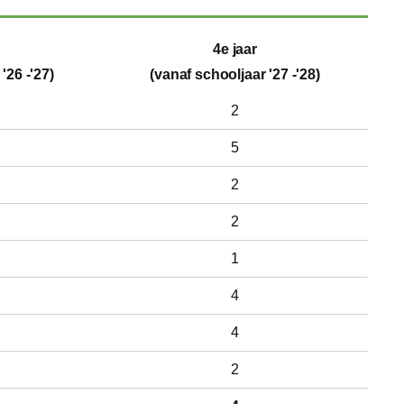
4e jaar
'26 -'27)
(vanaf schooljaar '27 -'28)
2
5
2
2
1
4
4
2