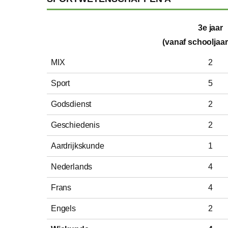
3e jaar
(vanaf schooljaar 
MIX
2
Sport
5
Godsdienst
2
Geschiedenis
2
Aardrijkskunde
1
Nederlands
4
Frans
4
Engels
2