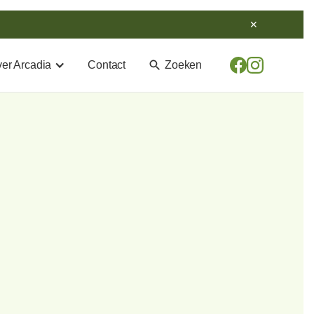
✕
search
er Arcadia
Contact
Zoeken