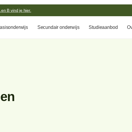
en B vind je hier.
asisonderwijs
Secundair onderwijs
Studieaanbod
Ov
pen