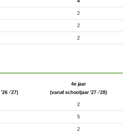
4
2
2
2
4e jaar
'26 -'27)
(vanaf schooljaar '27 -'28)
2
5
2