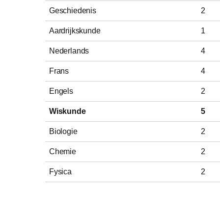
Geschiedenis
2
Aardrijkskunde
1
Nederlands
4
Frans
4
Engels
2
Wiskunde
5
Biologie
2
Chemie
2
Fysica
2