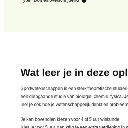
info
Type:
Domeinoverschrijdend
Wat leer je in deze op
Sportwetenschappen is een sterk theoretische studier
een diepgaande studie van biologie, chemie, fysica. Je
leer je ook hoe je wetenschappelijk denkt en problee
Je kan bovendien kiezen voor 4 of 5 uur wiskunde.
Kies je voor 5 uur, dan krijg je een extra verdieping in