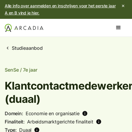
Alle info over aanmelden en inschrijven voor het eerste jaar
✕
A en B vind je hier.
chevron_left
Studieaanbod
SenSe / 7e jaar
Klantcontactmedewerke
(duaal)
Domein:
Economie en organisatie
info
Finaliteit:
Arbeidsmarktgerichte finaliteit
info
Type:
Duaal
info