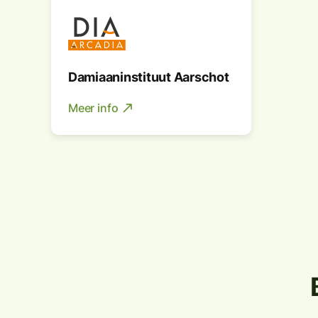
Damiaaninstituut Aarschot
Meer info
north_east