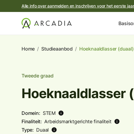
Alle info over aanmelden en inschrijven voor het eerste jaar 
Basiso
Home
/
Studieaanbod
/
Hoeknaaldlasser (duaal)
Tweede graad
Hoeknaaldlasser (
Domein:
STEM
info
Finaliteit:
Arbeidsmarktgerichte finaliteit
info
Type:
Duaal
info