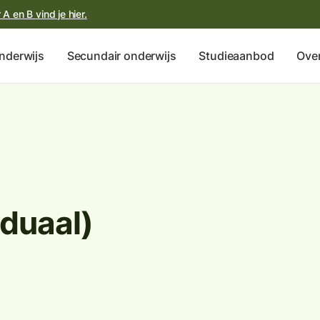
A en B vind je hier.
nderwijs
Secundair onderwijs
Studieaanbod
Over
duaal)