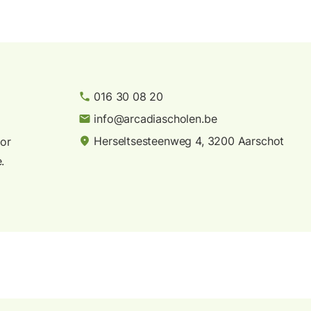
016 30 08 20
phone
info@arcadiascholen.be
email
Herseltsesteenweg 4, 3200 Aarschot
place
or
.