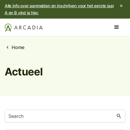
Alle info over aanmelden en inschrijven voor het eerste jaar
✕
A en B vind je hier.
chevron_left
Home
Actueel
search